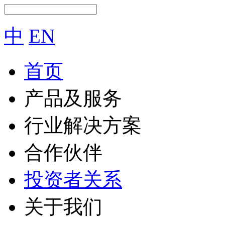
中
EN
首页
产品及服务
行业解决方案
合作伙伴
投资者关系
关于我们