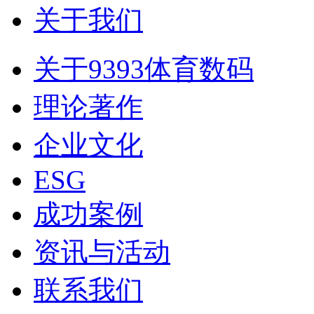
关于我们
关于9393体育数码
理论著作
企业文化
ESG
成功案例
资讯与活动
联系我们