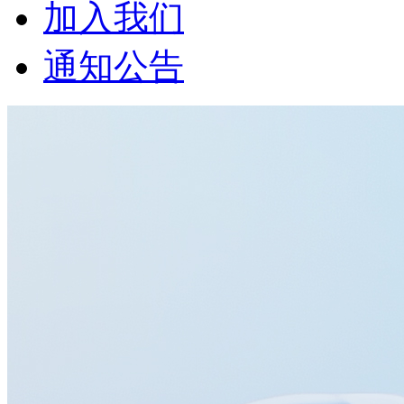
加入我们
通知公告