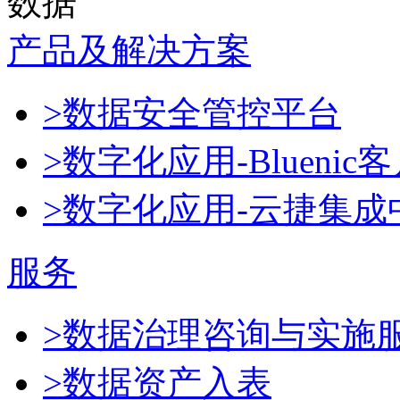
数据
产品及解决方案
>数据安全管控平台
>数字化应用-Blueni
>数字化应用-云捷集成
服务
>数据治理咨询与实施
>数据资产入表