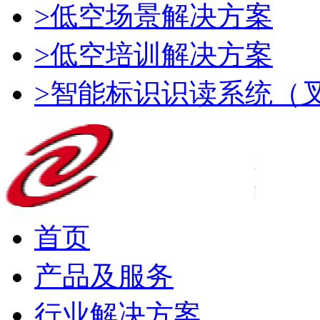
>低空场景解决方案
>低空培训解决方案
>智能标识识读系统（
首页
产品及服务
行业解决方案