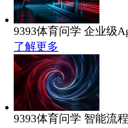
9393体育问学 企业级Ag
了解更多
9393体育问学 智能流