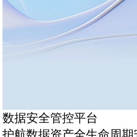
数据安全管控平台
护航数据资产全生命周期