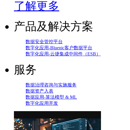
了解更多
产品及解决方案
数据安全管控平台
数字化应用-Bluenic客户数据平台
数字化应用-云捷集成中间件（ESB）
服务
数据治理咨询与实施服务
数据资产入表
数据应用-算法模型 & ML
数字化应用开发