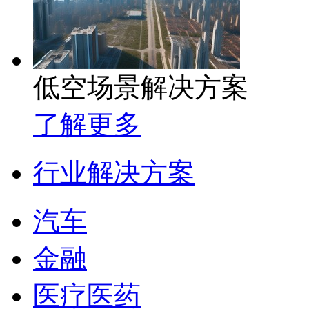
低空场景解决方案
了解更多
行业解决方案
汽车
金融
医疗医药