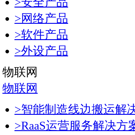
>安全产品
>网络产品
>软件产品
>外设产品
物联网
物联网
>智能制造线边搬运解
>RaaS运营服务解决方