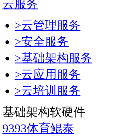
云服务
>云管理服务
>安全服务
>基础架构服务
>云应用服务
>云培训服务
基础架构软硬件
9393体育鲲泰